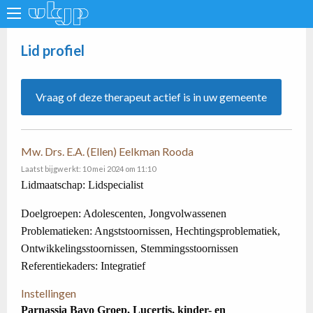
Lid profiel
Vraag of deze therapeut actief is in uw gemeente
Mw. Drs. E.A. (Ellen) Eelkman Rooda
Laatst bijgwerkt: 10 mei 2024 om 11:10
Lidmaatschap: Lidspecialist
Doelgroepen: Adolescenten, Jongvolwassenen
Problematieken: Angststoornissen, Hechtingsproblematiek,
Ontwikkelingsstoornissen, Stemmingsstoornissen
Referentiekaders: Integratief
Instellingen
Parnassia Bavo Groep, Lucertis, kinder- en