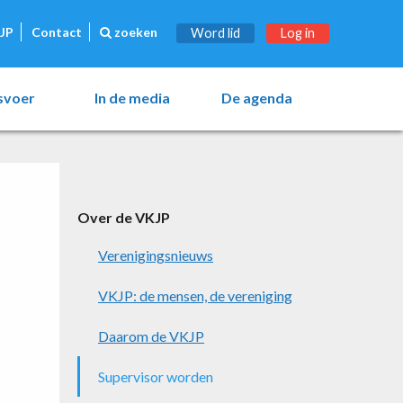
JP
Contact
zoeken
Word lid
Log in
esvoer
In de media
De agenda
Over de VKJP
Verenigingsnieuws
VKJP: de mensen, de vereniging
Daarom de VKJP
Supervisor worden