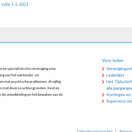
g vóór 1-1-2023
Voor leden
Verenigingsn
 en specialistische vereniging voor
Ledenlijst
ing van het vak kinder- en
Het Tijdschrift
n met psychische problemen. Al vijftig
alle jaargange
en met diverse achtergronden. Kind en
Kortingen en
an de ontwikkeling en het bewaken van de
Supervisor w
Gebruiksvoorwaarden
Privacy