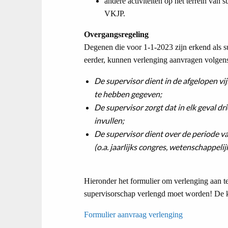
andere activiteiten op het terrein van s
VKJP.
Overgangsregeling
Degenen die voor 1-1-2023 zijn erkend als s
eerder, kunnen verlenging aanvragen volgens
De supervisor dient in de afgelopen vij
te hebben gegeven;
De supervisor zorgt dat in elk geval d
invullen;
De supervisor dient over de periode v
(o.a. jaarlijks congres, wetenschappeli
​Hieronder het formulier om verlenging aan t
supervisorschap verlengd moet worden! De ko
Formulier aanvraag verlenging