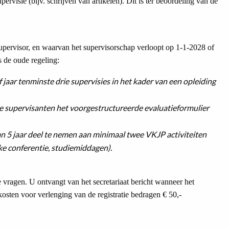
upervisie (bijv. schrijven van artikelen). Dit is ter beoordeling van de
upervisor, en waarvan het supervisorschap verloopt op 1-1-2028 of
 de oude regeling:
f jaar tenminste drie supervisies in het kader van een opleiding
rie supervisanten het voorgestructureerde evaluatieformulier
an 5 jaar deel te nemen aan minimaal twee VKJP activiteiten
jke conferentie, studiemiddagen).
e vragen. U ontvangt van het secretariaat bericht wanneer het
sten voor verlenging van de registratie bedragen € 50,-