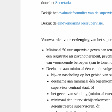
door het
Secretariaat
.
Bekijk het
e
valuatieformulier van de supervi
Bekijk de
eindverklaring leersupervisie
.
Voorwaarden voor
verlenging
van het superv
Minimaal 50 uur supervisie geven aan te
een registratie als psychotherapeut, psyc
van voornoemde beroepen (aan te tonen do
Deelname aan minimaal één van de volgend
bij- en nascholing op het gebied van su
deelname aan minimaal één bijeenkomst
supervisor centraal staat, óf
het geven van scholing (minimaal twee 
minimaal tien intervisiebijeenkomsten p
geregistreerde supervisoren, óf