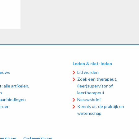
Leden & niet-leden
ieuws
Lid worden
Zoek een therapeut,
: alle artikelen,
(leer)supervisor of
n
leertherapeut
 aanbiedingen
Nieuwsbrief
orden
Kennis uit de praktijk en
wetenschap
verklaring
Cookieverklaring