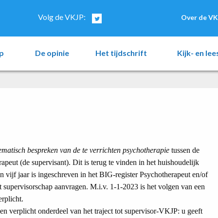
Volg de VKJP:
Over de VK
p
De opinie
Het tijdschrift
Kijk- en le
ematisch bespreken van de te verrichten psychotherapie
tussen de
peut (de supervisant). Dit is terug te vinden in het huishoudelijk
en vijf jaar is ingeschreven in het BIG-register Psychotherapeut en/of
t supervisorschap aanvragen. M.i.v. 1-1-2023 is het volgen van een
rplicht.
een verplicht onderdeel van het traject tot supervisor-VKJP: u geeft