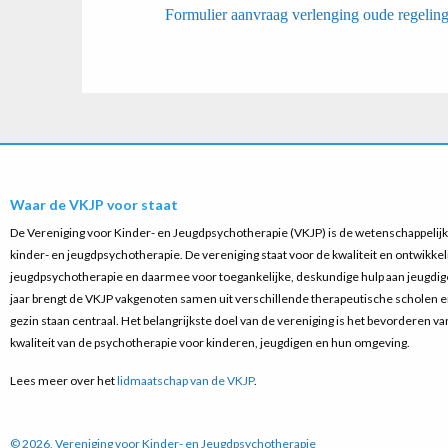
Formulier aanvraag verlenging oude regelin
Waar de VKJP voor staat
De Vereniging voor Kinder- en Jeugdpsychotherapie (VKJP) is de wetenschappelijke
kinder- en jeugdpsychotherapie. De vereniging staat voor de kwaliteit en ontwikkel
jeugdpsychotherapie en daarmee voor toegankelijke, deskundige hulp aan jeugdige
jaar brengt de VKJP vakgenoten samen uit verschillende therapeutische scholen 
gezin staan centraal. Het belangrijkste doel van de vereniging is het bevorderen v
kwaliteit van de psychotherapie voor kinderen, jeugdigen en hun omgeving.
Lees meer over het
lidmaatschap van de VKJP
.
© 2026, Vereniging voor Kinder- en Jeugdpsychotherapie