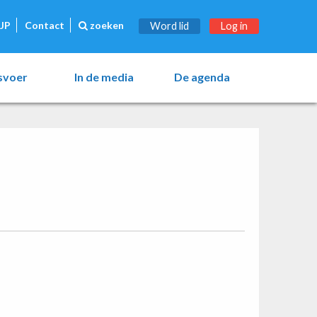
JP
Contact
zoeken
Word lid
Log in
esvoer
In de media
De agenda