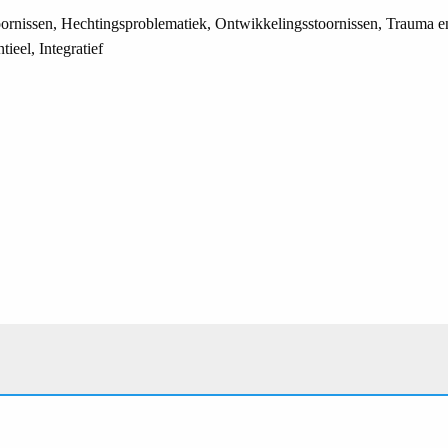
rnissen, Hechtingsproblematiek, Ontwikkelingsstoornissen, Trauma en
ieel, Integratief