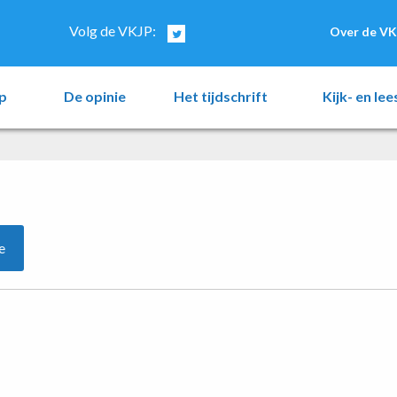
Volg de VKJP:
Over de VK
p
De opinie
Het tijdschrift
Kijk- en le
e