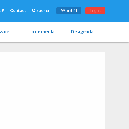
JP
Contact
zoeken
Word lid
Log in
esvoer
In de media
De agenda