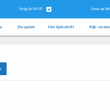
Volg de VKJP:
Over de VK
p
De opinie
Het tijdschrift
Kijk- en le
e