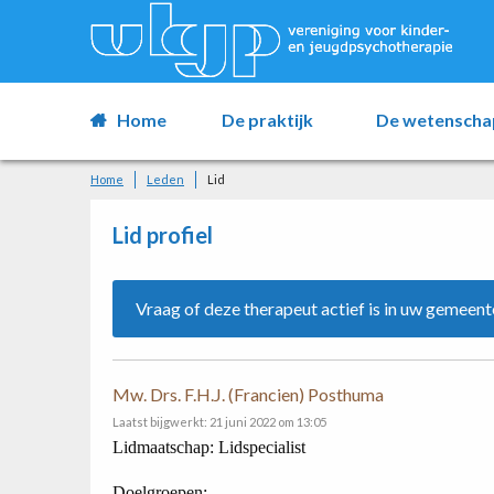
Home
De praktijk
De wetenscha
Home
Leden
Lid
Lid profiel
Vraag of deze therapeut actief is in uw gemeent
Mw. Drs. F.H.J. (Francien) Posthuma
Laatst bijgwerkt: 21 juni 2022 om 13:05
Lidmaatschap: Lidspecialist
Doelgroepen: