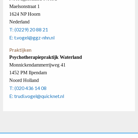
Maelsonstraat 1
1624 NP Hoorn
Nederland
T: (0229) 20 88 21
E: t.vogel@ggz-nhn.nl
Praktijken
Psychotherapiepraktijk Waterland
Monnickendammerrijweg 41
1452 PM Ilpendam
Noord Holland
T: (020 436 14 08
E: trudi.vogel@quicknet.nl