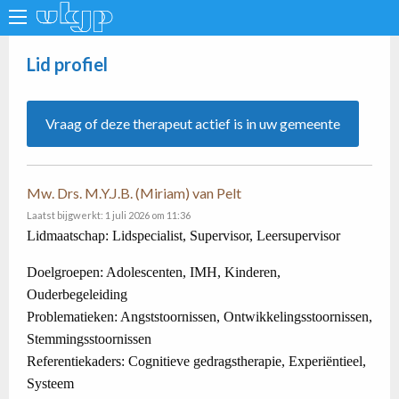
Lid profiel
Vraag of deze therapeut actief is in uw gemeente
Mw. Drs. M.Y.J.B. (Miriam) van Pelt
Laatst bijgwerkt: 1 juli 2026 om 11:36
Lidmaatschap: Lidspecialist, Supervisor, Leersupervisor
Doelgroepen: Adolescenten, IMH, Kinderen,
Ouderbegeleiding
Problematieken: Angststoornissen, Ontwikkelingsstoornissen,
Stemmingsstoornissen
Referentiekaders: Cognitieve gedragstherapie, Experiëntieel,
Systeem