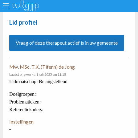
Lid profiel
Vraag of deze therapeut actief is in uw gemeente
Mw. MSc. T.K. (Tifenn) de Jong
Laatst bijgwerkt: 1 juli 2025 om 11:18
Lidmaatschap: Belangstellend
Doelgroepen:
Problematieken:
Referentiekaders:
Instellingen
-