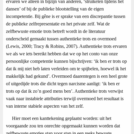
ervaren we alleen in bijzijn van anderen, ‘struikelen tijdens het
dansen’ of bij de publieke blootstelling van de eigen
incompetentie. Bij gêne is er sprake van een discrepantie tussen
de publieke zelfrepresentatie en het private zelf. Wat de
zelfbewuste emotie trots betreft wordt in de literatuur
onderscheid gemaakt tussen authentieke trots en overmoed
(Lewis, 2000; Tracy & Robins, 2007). Authentieke trots ervaren
we als we iets bereikt hebben dat we op het conto van onze
persoonlijke competentie kunnen bijschrijven: ‘ik ben er trots op
dat ik mij niet heb laten verleiden om te spijbelen, hoewel ik het
makkelijk had gekund’. Overmoed daarentegen is een heel grote
of uitgedijde trots die dicht tegen narcisme aanligt: ‘ik ben er
trots op dat ik zo’n goed mens ben’. Aut
hentieke trots verwijst
vaak naar instabiele attributies terwijl overmoed het resultaat is
van interne stabiele aspecten van het zelf.
Hier moet een kanttekening geplaatst worden: uit het
voorgaande zou ten onrechte opgemaakt kunnen worden dat
zelfbewuste emoties stap voor stap in een reeks bewuste