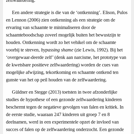
zelfwaardering.
Een andere strategie is die van de ‘ontkenning’. Elison, Pulos
en Lennon (2006) zien ontkenning als een strategie om de
ervaring van schaamte te minimaliseren door de
schaamteboodschap zoveel mogelijk buiten het bewustzijn te
houden. Ontkenning wordt zo het vehikel om de schaamte
voorbij te streven,
bypassing shame
(zie Lewis, 1992). Bij het
‘overgewaar-deerde zelf’ (denk aan narcisme, het prototype van
de kwetsbare positieve zelfwaardering) worden de cues van
mogelijke afwijzing, tekortkoming en schaamte ontkend ten
gunste van het op peil houden van de zelfwaardering.
Güldner en Stegge (2013) toetsten in twee afzonderlijke
studies de hypothese of een gezonde zelfwaardering kinderen
beschermt tegen de negatieve gevolgen van falen en kritiek. In
de eerste studie, waaraan 247 kinderen uit groep 7 en 8
deelnamen, werd in een experimentele opzet de invloed van
succes of falen op de zelfwaardering onderzocht. Een gezonde