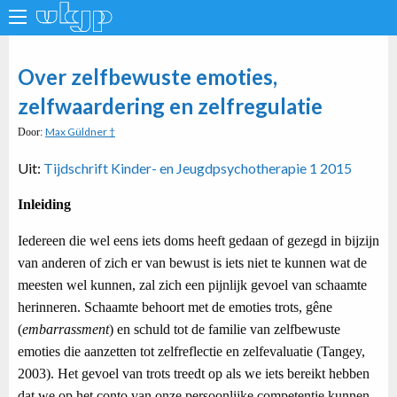
Over zelfbewuste emoties,
zelfwaardering en zelfregulatie
Max Güldner †
Door:
Uit:
Tijdschrift Kinder- en Jeugdpsychotherapie 1 2015
Inleiding
Iedereen die wel eens iets doms heeft gedaan of gezegd in bijzijn
van anderen of zich er van bewust is iets niet te kunnen wat de
meesten wel kunnen, zal zich een pijnlijk gevoel van schaamte
herinneren. Schaamte behoort met de emoties trots, gêne
(
embarrassment
) en schuld tot de familie van zelfbewuste
emoties die aanzetten tot zelfreflectie en zelfevaluatie (Tangey,
2003). Het gevoel van trots treedt op als we iets bereikt hebben
dat we op het conto van onze persoonlijke competentie kunnen