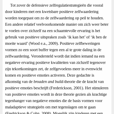
Tot zover de defensieve zelfregulatiestrategieën die vooral
door kinderen met een kwetsbare positieve zelfwaardering
worden toegepast om zo de zelfwaardering op peil te houden.
Een andere relatief veelvoorkomende manier om zich weer beter
te voelen over zichzelf na een schaamtevolle ervaring is het
gebruik van positieve uitspraken zoals ‘ik kan het’ of ‘ik ben de
moeite waard’ (Wood e.a., 2009). Positieve zelfbeweringen
vormen zo een soort buffer tegen een al te grote daling in de
zelfwaardering. Verondersteld wordt dat indien iemand na een
negatieve ervaring positieve kwaliteiten van zichzelf tegenover
zijn tekortkomingen zet, de zelfgevoelens meer in evenwicht
komen en positieve emoties activeren. Deze gedachte is
afkomstig van de
broaden and build
-theorie die de kracht van
positieve emoties beschrijft (Frederickson, 2001). Het stimuleren
van positieve emoties wordt in deze theorie gezien als krachtige
tegenhanger van negatieve emoties die de basis vormen voor
maladaptieve strategieën om met tegenslagen om te gaan
(Fredrickson & Cohn, 2008). Mogelijk zijn kinderen met een