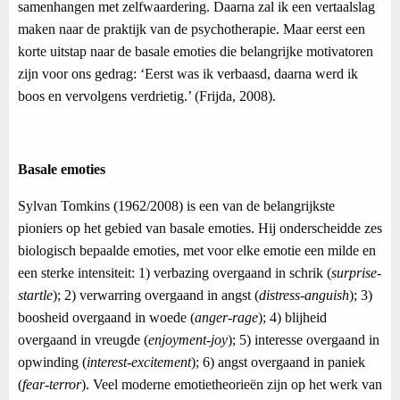
samenhangen met zelfwaardering. Daarna zal ik een vertaalslag
maken naar de praktijk van de psychotherapie. Maar eerst een
korte uitstap naar de basale emoties die belangrijke motivatoren
zijn voor ons gedrag: ‘Eerst was ik verbaasd, daarna werd ik
boos en vervolgens verdrietig.’ (Frijda, 2008).
Basale emoties
Sylvan Tomkins (1962/2008) is een van de belangrijkste
pioniers op het gebied van basale emoties. Hij onderscheidde zes
biologisch bepaalde emoties, met voor elke emotie een milde en
een sterke intensiteit: 1) verbazing overgaand in schrik (
surprise-
startle
); 2) verwarring overgaand in angst (
distress-anguish
); 3)
boosheid overgaand in woede (
anger-rage
); 4) blijheid
overgaand in vreugde (
enjoyment-joy
); 5) interesse overgaand in
opwinding (
interest-excitement
); 6) angst overgaand in paniek
(
fear-terror
). Veel moderne emotietheorieën zijn op het werk van