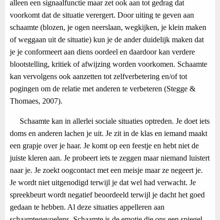
alleen een signaalfunctie maar zet ook aan tot gedrag dat
voorkomt dat de situatie verergert. Door uiting te geven aan
schaamte (blozen, je ogen neerslaan, wegkijken, je klein maken
of weggaan uit de situatie) kun je de ander duidelijk maken dat
je je conformeert aan diens oordeel en daardoor kan verdere
blootstelling, kritiek of afwijzing worden voorkomen. Schaamte
kan vervolgens ook aanzetten tot zelfverbetering en/of tot
pogingen om de relatie met anderen te verbeteren (Stegge &
Thomaes, 2007).
Schaamte kan in allerlei sociale situaties optreden. Je doet iets
doms en anderen lachen je uit. Je zit in de klas en iemand maakt
een grapje over je haar. Je komt op een feestje en hebt niet de
juiste kleren aan. Je probeert iets te zeggen maar niemand luistert
naar je. Je zoekt oogcontact met een meisje maar ze negeert je.
Je wordt niet uitgenodigd terwijl je dat wel had verwacht. Je
spreekbeurt wordt negatief beoordeeld terwijl je dacht het goed
gedaan te hebben. Al deze situaties appelleren aan
schaamtegevoelens. Schaamte is de emotie die ons een spiegel