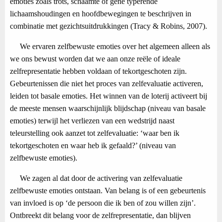
emoties zoals trots, schaamte of gêne typerende
lichaamshoudingen en hoofdbewegingen te beschrijven in
combinatie met gezichtsuitdrukkingen (Tracy & Robins, 2007).
We ervaren zelfbewuste emoties over het algemeen alleen als
we ons bewust worden dat we aan onze reële of ideale
zelfrepresentatie hebben voldaan of tekortgeschoten zijn.
Gebeurtenissen die niet het proces van zelfevaluatie activeren,
leiden tot basale emoties. Het winnen van de loterij activeert bij
de meeste mensen waarschijnlijk blijdschap (niveau van basale
emoties) terwijl het verliezen van een wedstrijd naast
teleurstelling ook aanzet tot zelfevaluatie: ‘waar ben ik
tekortgeschoten en waar heb ik gefaald?’ (niveau van
zelfbewuste emoties).
We zagen al dat door de activering van zelfevaluatie
zelfbewuste emoties ontstaan. Van belang is of een gebeurtenis
van invloed is op ‘de persoon die ik ben of zou willen zijn’.
Ontbreekt dit belang voor de zelfrepresentatie, dan blijven