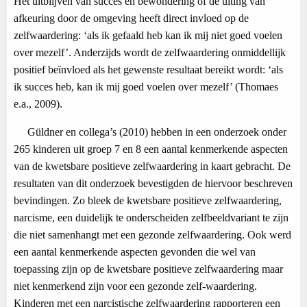
Het uitblijven van succes en bewondering of de uiting van
afkeuring door de omgeving heeft direct invloed op de
zelfwaardering: ‘als ik gefaald heb kan ik mij niet goed voelen
over mezelf’. Anderzijds wordt de zelfwaardering onmiddellijk
positief beïnvloed als het gewenste resultaat bereikt wordt: ‘als
ik succes heb, kan ik mij goed voelen over mezelf’ (Thomaes
e.a., 2009).
Güldner en collega’s (2010) hebben in een onderzoek onder
265 kinderen uit groep 7 en 8 een aantal kenmerkende aspecten
van de kwetsbare positieve zelfwaardering in kaart gebracht. De
resultaten van dit onderzoek bevestigden de hiervoor beschreven
bevindingen. Zo bleek de kwetsbare positieve zelfwaardering,
narcisme, een duidelijk te onderscheiden zelfbeeldvariant te zijn
die niet samenhangt met een gezonde zelfwaardering. Ook werd
een aantal kenmerkende aspecten gevonden die wel van
toepassing zijn op de kwetsbare positieve zelfwaardering maar
niet kenmerkend zijn voor een gezonde zelf-waardering.
Kinderen met een narcistische zelfwaardering rapporteren een