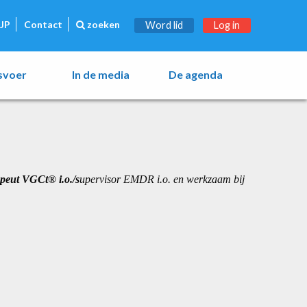
JP
Contact
zoeken
Word lid
Log in
esvoer
In de media
De agenda
apeut VGCt® i.o./s
upervisor EMDR i.o. en werkzaam bij