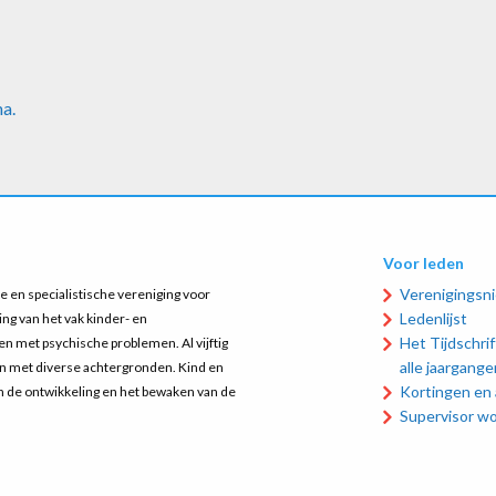
ma.
Voor leden
Verenigingsn
 en specialistische vereniging voor
Ledenlijst
ing van het vak kinder- en
Het Tijdschrift
n met psychische problemen. Al vijftig
alle jaargange
en met diverse achtergronden. Kind en
Kortingen en
an de ontwikkeling en het bewaken van de
Supervisor w