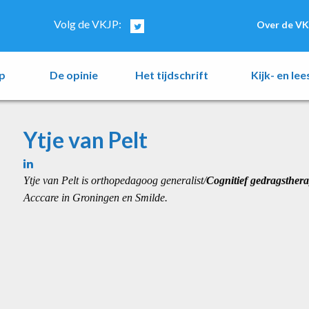
Volg de VKJP:
Over de VK
p
De opinie
Het tijdschrift
Kijk- en le
Ytje van Pelt
Ytje van Pelt is orthopedagoog generalist/
Cognitief gedragsther
Acccare in Groningen en Smilde.