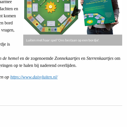
waarmee
edachten en
unt komen
nen bord
t vragen,
Luiten met haar spel 'Ons bestaan op een bordje'.
dje is
an de hemel
en de zogenoemde
Zonnekaartjes
en
Sterrenkaartjes
om
eringen op te halen bij naderend overlijden.
den op
https://www.daisyluiten.nl/