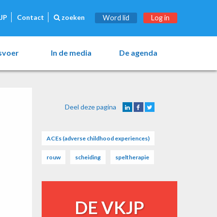
JP
Contact
zoeken
Word lid
Log in
esvoer
In de media
De agenda
Deel deze pagina
ACEs (adverse childhood experiences)
rouw
scheiding
speltherapie
DE VKJP