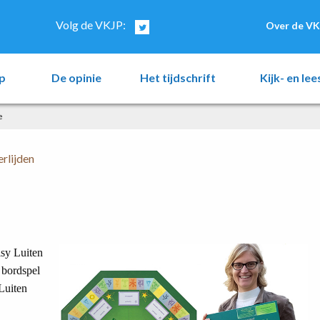
Volg de VKJP:
Over de VK
p
De opinie
Het tijdschrift
Kijk- en le
e
erlijden
isy Luiten
 bordspel
Luiten