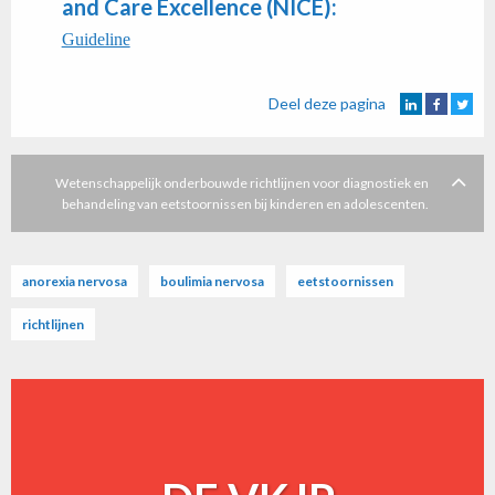
and Care Excellence (NICE):
Guideline
Deel deze pagina
Wetenschappelijk onderbouwde richtlijnen voor diagnostiek en
behandeling van eetstoornissen bij kinderen en adolescenten.
anorexia nervosa
boulimia nervosa
eetstoornissen
richtlijnen