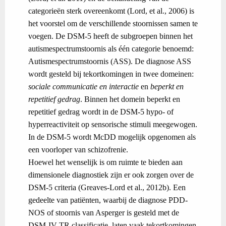
categorieën sterk overeenkomt (Lord, et al., 2006) is
het voorstel om de verschillende stoornissen samen te
voegen. De DSM-5 heeft de subgroepen binnen het
autismespectrumstoornis als één categorie benoemd:
Autismespectrumstoornis (ASS). De diagnose ASS
wordt gesteld bij tekortkomingen in twee domeinen:
sociale communicatie en interactie
en
beperkt en
repetitief gedrag
. Binnen het domein beperkt en
repetitief gedrag wordt in de DSM-5 hypo- of
hyperreactiviteit op sensorische stimuli meegewogen.
In de DSM-5 wordt McDD mogelijk opgenomen als
een voorloper van schizofrenie.
Hoewel het wenselijk is om ruimte te bieden aan
dimensionele diagnostiek zijn er ook zorgen over de
DSM-5 criteria (Greaves-Lord et al., 2012b). Een
gedeelte van patiënten, waarbij de diagnose PDD-
NOS of stoornis van Asperger is gesteld met de
DSM-IV-TR classificatie, laten vaak tekortkomingen