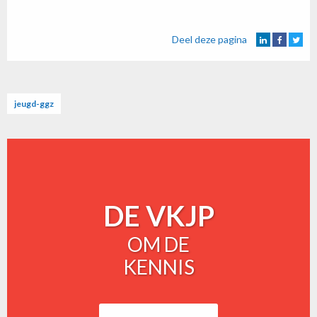
Deel deze pagina
jeugd-ggz
DE VKJP
OM DE
KENNIS