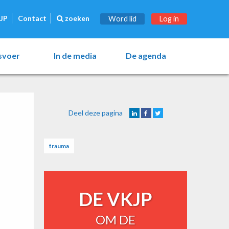
JP
Contact
zoeken
Word lid
Log in
esvoer
In de media
De agenda
Deel deze pagina
trauma
DE VKJP
OM DE