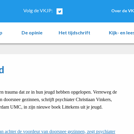
Volg de VKJP:
Over de VK
p
De opinie
Het tijdschrift
Kijk- en le
gd
n trauma dat ze in hun jeugd hebben opgelopen. Verreweg de
n doorsnee gezinnen, schrijft psychiater Christiaan Vinkers,
erdam UMC, in zijn nieuwe boek Littekens uit je jeugd.
n achter de voordeur van doorsnee gezinnen, zegt psychiater