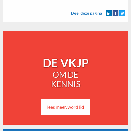
Deel deze pagina
DE VKJP
OM DE
KENNIS
lees meer, word lid