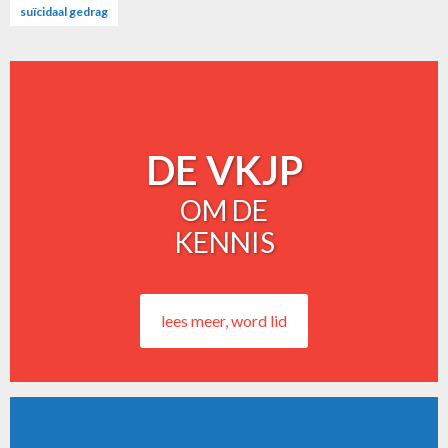
suïcidaal gedrag
DE VKJP
OM DE
KENNIS
lees meer, word lid