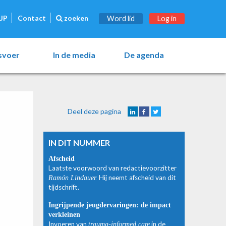
JP
Contact
zoeken
Word lid
Log in
esvoer
In de media
De agenda
Deel deze pagina
IN DIT NUMMER
Afscheid
Laatste voorwoord van redactievoorzitter
Ramón Lindauer.
Hij neemt afscheid van dit
tijdschrift.
Ingrijpende jeugdervaringen: de impact
verkleinen
Invoeren van
trauma-informed care
in de