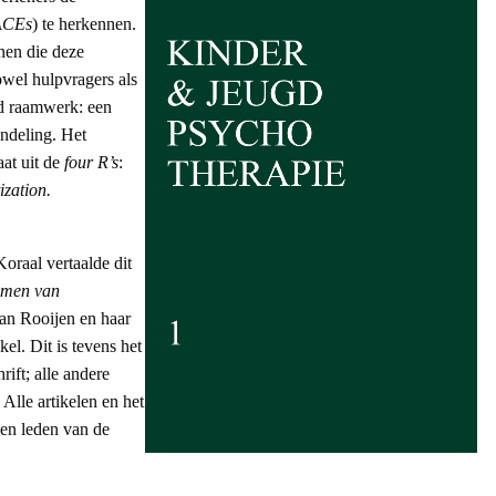
ACEs
) te herkennen.
nen die deze
owel hulpvragers als
ed raamwerk: een
andeling. Het
at uit de
four R’s
:
ization.
oraal vertaalde dit
komen van
an Rooijen en haar
kel. Dit is tevens het
hrift; alle andere
 Alle artikelen en het
s en leden van de