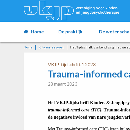
Home
De praktijk
De wetenscha
Home
Kijk- en leesvoer
Het Tijdschrift: aankondiging nieuwe ed
VKJP-tijdschrift 1 2023
Trauma-informed c
28 maart 2023
Het VKJP-tijdschrift Kinder- & Jeugdpsy
trauma-informed care (TIC)
. Trauma-infor
de negatieve invloed van nare jeugdervar
Met Trauma-informed care (TIC) leren hulpv