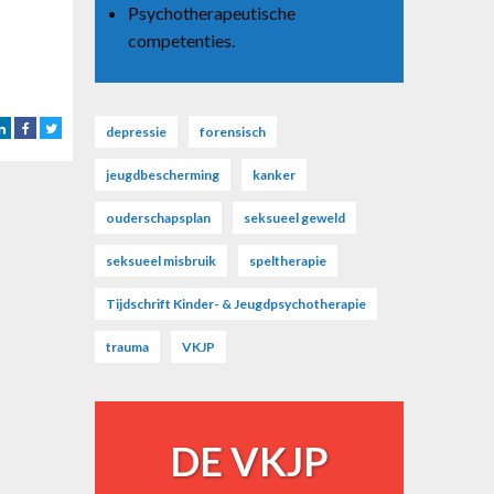
Psychotherapeutische
competenties.
depressie
forensisch
jeugdbescherming
kanker
ouderschapsplan
seksueel geweld
seksueel misbruik
speltherapie
Tijdschrift Kinder- & Jeugdpsychotherapie
trauma
VKJP
DE VKJP