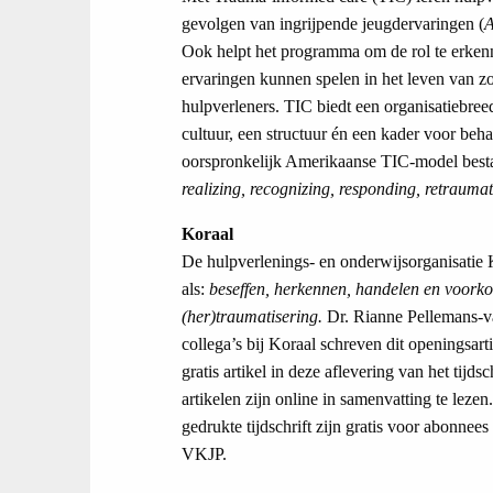
gevolgen van ingrijpende jeugdervaringen (
Ook helpt het programma om de rol te erken
ervaringen kunnen spelen in het leven van z
hulpverleners. TIC biedt een organisatiebre
cultuur, een structuur én een kader voor beh
oorspronkelijk Amerikaanse TIC-model besta
realizing, recognizing, responding, retraumat
Koraal
De hulpverlenings- en onderwijsorganisatie K
als:
beseffen, herkennen, handelen en voor
(her)traumatisering.
Dr. Rianne Pellemans-v
collega’s bij Koraal schreven dit openingsarti
gratis artikel in deze aflevering van het tijdsc
artikelen zijn online in samenvatting te lezen.
gedrukte tijdschrift zijn gratis voor abonnee
VKJP.