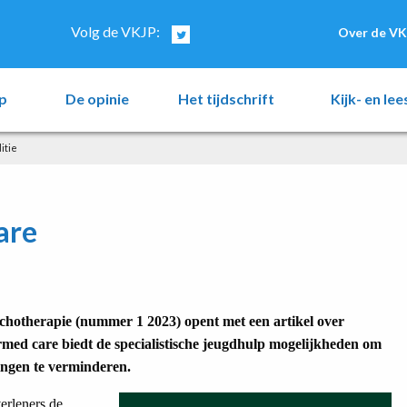
Volg de VKJP:
Over de VK
p
De opinie
Het tijdschrift
Kijk- en le
itie
are
chotherapie (nummer 1 2023) opent met een artikel over
med care biedt de specialistische jeugdhulp mogelijkheden om
ingen te verminderen.
erleners de