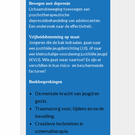
Bewegen met depressie
Lichaamsbeweging toevoegen aan
psychotherapeutische
depressiebehandeling van adolescenten.
Een onderzoek naar de effectiviteit.
Vrijheidsbeneming op maat
Jongeren die de bak indraaien, gaan naar
een justitiële jeugdinrichting (JJI), óf naar
een kleinschalige voorziening justitiële jeugd
(KVJJ). Wie gaat waar naartoe? En zijn er
verschillen in hun risico- en beschermende
factoren?
Boekbesprekingen
De mentale kracht van jeugd en
gezin.
Traumazorg voor, tijdens en na de
bevalling.
Creatieve technieken in
schematherapie.