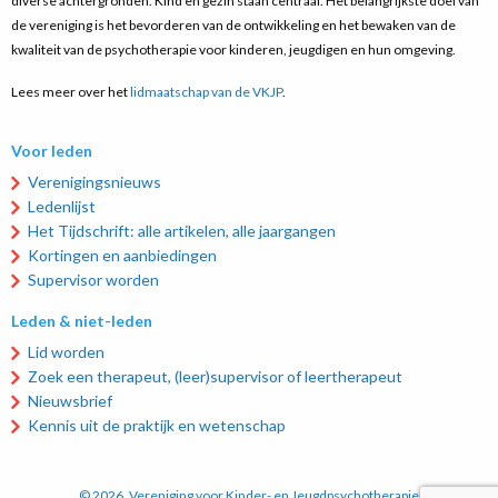
diverse achtergronden. Kind en gezin staan centraal. Het belangrijkste doel van
de vereniging is het bevorderen van de ontwikkeling en het bewaken van de
kwaliteit van de psychotherapie voor kinderen, jeugdigen en hun omgeving.
Lees meer over het
lidmaatschap van de VKJP
.
Voor leden
Verenigingsnieuws
Ledenlijst
Het Tijdschrift: alle artikelen, alle jaargangen
Kortingen en aanbiedingen
Supervisor worden
Leden & niet-leden
Lid worden
Zoek een therapeut, (leer)supervisor of leertherapeut
Nieuwsbrief
Kennis uit de praktijk en wetenschap
© 2026, Vereniging voor Kinder- en Jeugdpsychotherapie