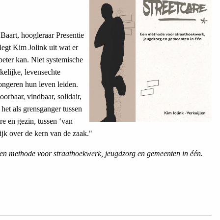
 Baart, hoogleraar Presentie
legt Kim Jolink uit wat er
beter kan. Niet systemische
elijke, levensechte
jongeren hun leven leiden.
oorbaar, vindbaar, solidair,
j het als grensganger tussen
re en gezin, tussen ‘van
ijk over de kern van de zaak."
Een methode voor straathoekwerk, jeugdzorg en gemeenten in één.