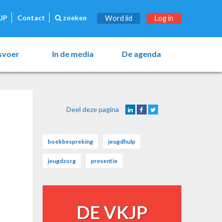
JP
Contact
zoeken
Word lid
Log in
esvoer
In de media
De agenda
Deel deze pagina
boekbespreking
jeugdhulp
jeugdzorg
presentie
DE VKJP