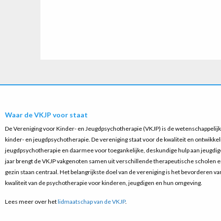
Waar de VKJP voor staat
De Vereniging voor Kinder- en Jeugdpsychotherapie (VKJP) is de wetenschappelijke
kinder- en jeugdpsychotherapie. De vereniging staat voor de kwaliteit en ontwikkel
jeugdpsychotherapie en daarmee voor toegankelijke, deskundige hulp aan jeugdige
jaar brengt de VKJP vakgenoten samen uit verschillende therapeutische scholen 
gezin staan centraal. Het belangrijkste doel van de vereniging is het bevorderen v
kwaliteit van de psychotherapie voor kinderen, jeugdigen en hun omgeving.
Lees meer over het
lidmaatschap van de VKJP
.