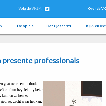
Volg de VKJP:
Over de VK
p
De opinie
Het tijdschrift
Kijk- en le
n presente professionals
en gaat over een methode
eft om hun begeleiding beter
ok kunnen ze hen zo
gedrag, zacht waar het kan,