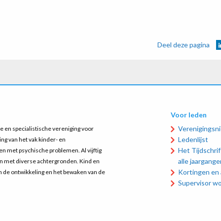
Deel deze pagina
Voor leden
Verenigingsn
 en specialistische vereniging voor
Ledenlijst
ing van het vak kinder- en
Het Tijdschrift
n met psychische problemen. Al vijftig
alle jaargange
en met diverse achtergronden. Kind en
Kortingen en
an de ontwikkeling en het bewaken van de
Supervisor w