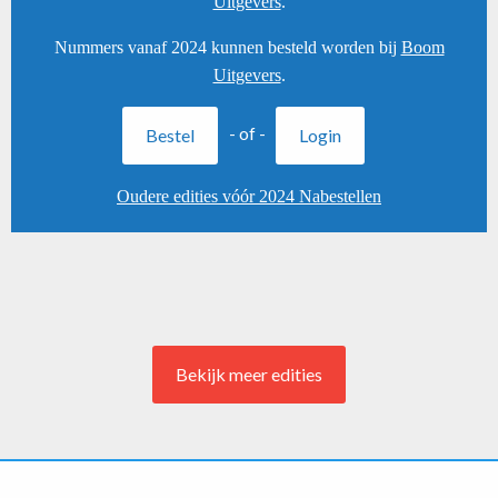
Uitgevers
.
Nummers vanaf 2024 kunnen besteld worden bij
Boom
Uitgevers
.
- of -
Bestel
Login
Oudere edities vóór 2024 Nabestellen
Bekijk meer edities