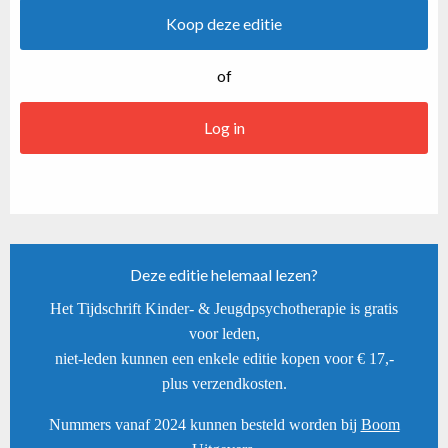
Koop deze editie
of
Log in
Deze editie helemaal lezen?
Het Tijdschrift Kinder- & Jeugdpsychotherapie is gratis
voor leden,
niet-leden kunnen een enkele editie kopen voor € 17,-
plus verzendkosten.
Nummers vanaf 2024 kunnen besteld worden bij
Boom