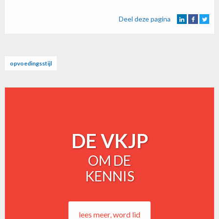
Deel deze pagina
opvoedingsstijl
DE VKJP
OM DE
KENNIS
lees meer, word lid