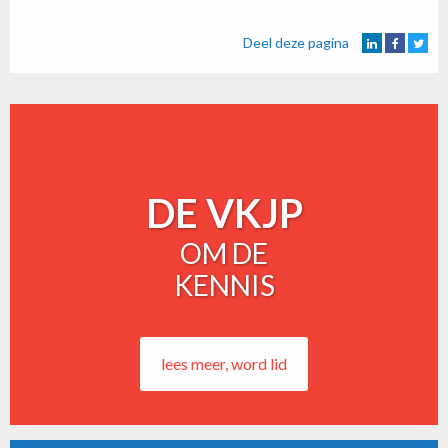
Deel deze pagina
DE VKJP
OM DE
KENNIS
lees meer, word lid