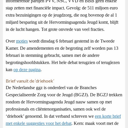
informerende partijen PVV, NSC, VVD en BBB geen enkele
stap zetten met financiële impact. Gevolg: de 511 miljoen euro
extra bezuinigingen op de jeugdzorg, die nog bovenop de al 1
miljard besparing uit de Hervormingsagenda Jeugd komt, blijft
in de lucht hangen. Tot grote onvrede van veel fracties.
Over
moties
wordt dinsdag 6 februari gestemd in de Tweede
Kamer. De amendementen en de begroting zelf worden pas 13
februari in stemming gebracht, samen met de andere
begrotingshoofdstukken. Het hele debat terugzien of teruglezen
kan
op deze pagina
.
Brief vanuit de ‘driehoek’
De Nederlandse ggz is onderdeel van de Branches
Gespecialiseerde Zorg voor de Jeugd (BGZJ). De BGZJ trekken
rondom de Hervormingsagenda Jeugd nauw samen op met
professionals en cliëntenorganisaties, samen ook wel de
‘driehoek’ genoemd. In dat verband schreven we
een korte brief
met enkele suggesties voor het debat
. Kern: maak voort met de