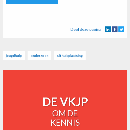
Deel deze pagina
jeugdhulp
onderzoek
uithuisplaatsing
DE VKJP
OM DE
KENNIS