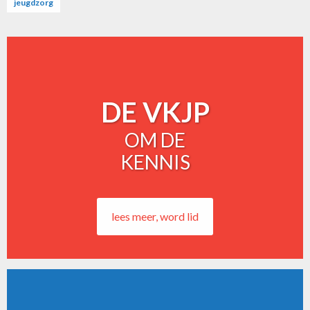
jeugdzorg
DE VKJP
OM DE
KENNIS
lees meer, word lid