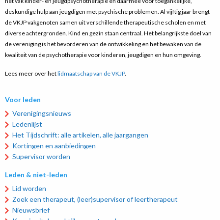
het vak kinder- en jeugdpsychotherapie en daarmee voor toegankelijke,
deskundige hulp aan jeugdigen met psychische problemen. Al vijftig jaar brengt
de VKJP vakgenoten samen uit verschillende therapeutische scholen en met
diverse achtergronden. Kind en gezin staan centraal. Het belangrijkste doel van
de vereniging is het bevorderen van de ontwikkeling en het bewaken van de
kwaliteit van de psychotherapie voor kinderen, jeugdigen en hun omgeving.
Lees meer over het
lidmaatschap van de VKJP
.
Voor leden
Verenigingsnieuws
Ledenlijst
Het Tijdschrift: alle artikelen, alle jaargangen
Kortingen en aanbiedingen
Supervisor worden
Leden & niet-leden
Lid worden
Zoek een therapeut, (leer)supervisor of leertherapeut
Nieuwsbrief