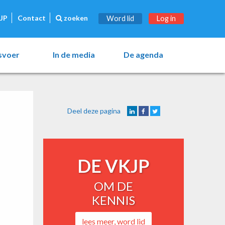
JP
Contact
zoeken
Word lid
Log in
esvoer
In de media
De agenda
Deel deze pagina
DE VKJP
OM DE
KENNIS
lees meer, word lid