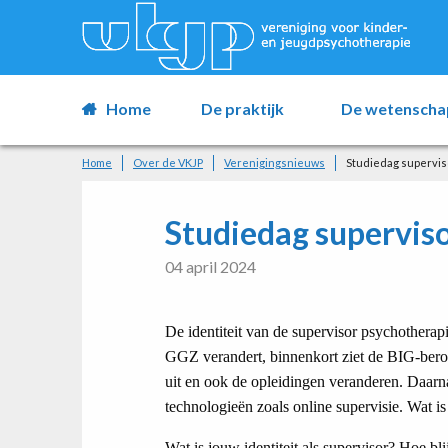
Home
De praktijk
De wetenscha
Home
Over de VKJP
Verenigingsnieuws
Studiedag supervi
Studiedag supervis
04 april 2024
De identiteit van de supervisor psychother
GGZ verandert, binnenkort ziet de BIG-bero
uit en ook de opleidingen veranderen. Daar
technologieën zoals online supervisie. Wat i
Wat is jouw identiteit als supervisor? Hoe bl