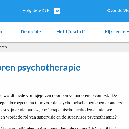
Volg de VKJP:
Over de VK
p
De opinie
Het tijdschrift
Kijk- en le
soren
oren psychotherapie
apie wordt mede vormgegeven door een veranderende context. De
epen beroepenstructuur voor de psychologische beroepen er anders
naast zijn er nieuwe psychotherapeutische methoden en nieuwe
s en wordt de rol van supervisie en de supervisor psychotherapie?
ijf je je ontwikkelen in deze veranderende context? Waar wil je als