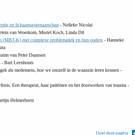
ceptie en lichaamseigenaarschap
- Nelleke Nicolai
lein van Woerkom, Muriel Koch, Linda Dil
ren (MBT-K) met complexe problematiek en hun ouders
- Hanneke
tra
Column van Peter Daansen
 - Bart Leenhouts
ek als medemens, hoe we onszelf in de waanzin leren kennen -
rfenis. Een therapeut, haar patiënten en het doorwerken van trauma -
rtijn Helmerhorst
Deel deze pagina