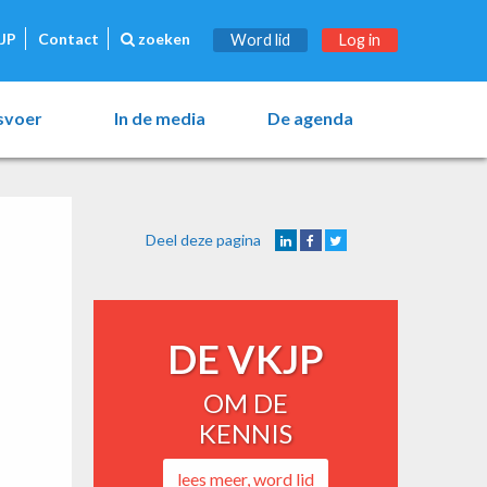
JP
Contact
zoeken
Word lid
Log in
esvoer
In de media
De agenda
Deel deze pagina
DE VKJP
OM DE
KENNIS
lees meer, word lid