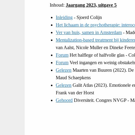
Inhoud:
Jaargang 2023, uitgave 5
Inleiding
- Sjoerd Colijn
Het lichaam in de psychotherapie: intero
Ver van huis, samen in Amsterdam
- Made
Mentalization-based treatment bij kinde
van Aalst, Nicole Muller en Dineke Feens
Forum
Het halflege of halfvolle glas - 
Forum
Veel ingangen en weinig obstakels
Gelezen
Maarten van Buuren (2022). De g
Maud Schaepkens
Gelezen
Galit Atlas (2023). Emotionele e
Frank van der Horst
Gehoord
Diversiteit. Congres NVGP - Ma