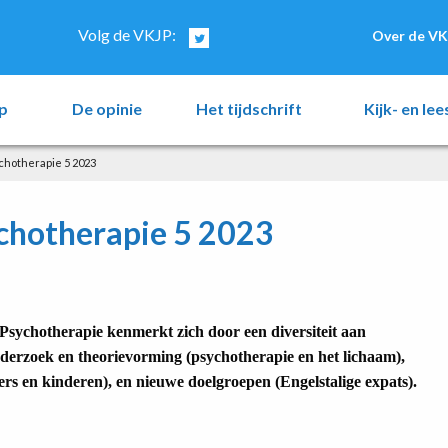
Volg de VKJP:
Over de VK
p
De opinie
Het tijdschrift
Kijk- en le
ychotherapie 5 2023
ychotherapie 5 2023
sychotherapie kenmerkt zich door een diversiteit aan
derzoek en theorievorming (psychotherapie en het lichaam),
s en kinderen), en nieuwe doelgroepen (Engelstalige expats).