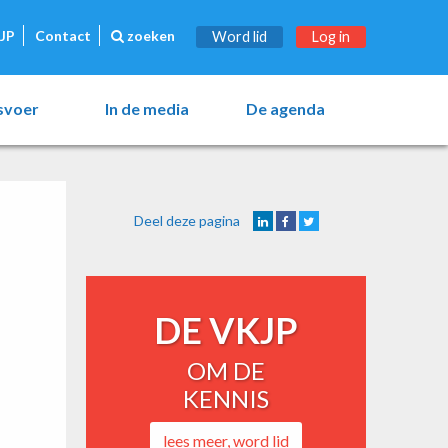
JP
Contact
zoeken
Word lid
Log in
esvoer
In de media
De agenda
Deel deze pagina
DE VKJP
OM DE
KENNIS
lees meer, word lid