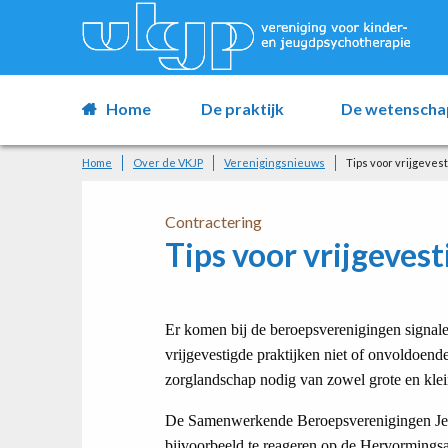
Home
De praktijk
De wetenscha
Home
Over de VKJP
Verenigingsnieuws
Tips voor vrijgeves
Contractering
Tips voor vrijgeves
Er komen bij de beroepsverenigingen signal
vrijgevestigde praktijken niet of onvoldoen
zorglandschap nodig van zowel grote en klein
De Samenwerkende Beroepsverenigingen Jeugd
bijvoorbeeld te reageren op de Hervormingsa