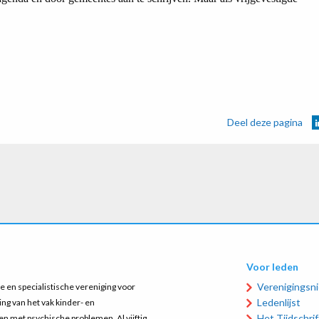
Deel deze pagina
Voor leden
Verenigingsn
 en specialistische vereniging voor
Ledenlijst
ing van het vak kinder- en
Het Tijdschrift
n met psychische problemen. Al vijftig