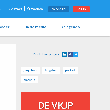
JP
Contact
zoeken
Word lid
Log in
esvoer
In de media
De agenda
Deel deze pagina
jeugdhulp
Jeugdwet
politiek
transitie
DE VKJP