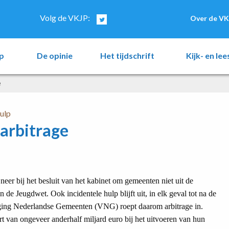
Volg de VKJP:
Over de VK
p
De opinie
Het tijdschrift
Kijk- en le
e
hulp
arbitrage
eer bij het besluit van het kabinet om gemeenten niet uit de
n de Jeugdwet. Ook incidentele hulp blijft uit, in elk geval tot na de
iging Nederlandse Gemeenten (VNG) roept daarom arbitrage in.
t van ongeveer anderhalf miljard euro bij het uitvoeren van hun