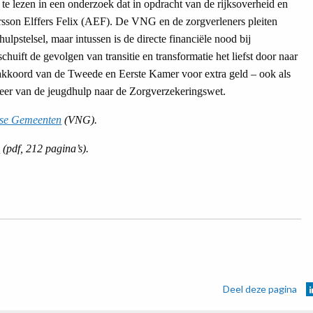
te lezen in een onderzoek dat in opdracht van de rijksoverheid en
son Elffers Felix (AEF). De VNG en de zorgverleners pleiten
ulpstelsel, maar intussen is de directe financiële nood bij
huift de gevolgen van transitie en transformatie het liefst door naar
t akkoord van de Tweede en Eerste Kamer voor extra geld – ook als
gkeer van de jeugdhulp naar de Zorgverzekeringswet.
ndse Gemeenten
(VNG).
x
(pdf, 212 pagina’s).
Deel deze pagina