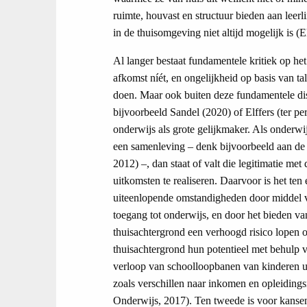
ruimte, houvast en structuur bieden aan leer
in de thuisomgeving niet altijd mogelijk is (El
Al langer bestaat fundamentele kritiek op he
afkomst níét, en ongelijkheid op basis van t
doen. Maar ook buiten deze fundamentele discu
bijvoorbeeld Sandel (2020) of Elffers (ter per
onderwijs als grote gelijkmaker. Als onderwi
een samenleving – denk bijvoorbeeld aan de
2012) –, dan staat of valt die legitimatie me
uitkomsten te realiseren. Daarvoor is het ten
uiteenlopende omstandigheden door middel v
toegang tot onderwijs, en door het bieden v
thuisachtergrond een verhoogd risico lopen 
thuisachtergrond hun potentieel met behulp 
verloop van schoolloopbanen van kinderen u
zoals verschillen naar inkomen en opleidings
Onderwijs, 2017). Ten tweede is voor kansenge