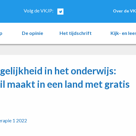
Volg de VKJP:
Over de VK
p
De opinie
Het tijdschrift
Kijk- en le
lijkheid in het onderwijs:
l maakt in een land met gratis
erapie 1 2022