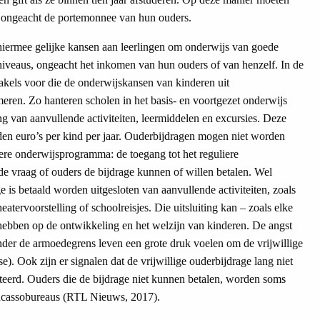
, ongeacht de portemonnee van hun ouders.
 hiermee gelijke kansen aan leerlingen om onderwijs van goede
 niveaus, ongeacht het inkomen van hun ouders of van henzelf. In de
stakels voor die de onderwijskansen van kinderen uit
n. Zo hanteren scholen in het basis- en voortgezet onderwijs
ng van aanvullende activiteiten, leermiddelen en excursies. Deze
en euro’s per kind per jaar. Ouderbijdragen mogen niet worden
ere onderwijsprogramma: de toegang tot het reguliere
de vraag of ouders de bijdrage kunnen of willen betalen. Wel
is betaald worden uitgesloten van aanvullende activiteiten, zoals
eatervoorstelling of schoolreisjes. Die uitsluiting kan – zoals elke
 hebben op de ontwikkeling en het welzijn van kinderen. De angst
onder de armoedegrens leven een grote druk voelen om de vrijwillige
rse). Ook zijn er signalen dat de vrijwillige ouderbijdrage lang niet
enteerd. Ouders die de bijdrage niet kunnen betalen, worden soms
incassobureaus (RTL Nieuws, 2017).