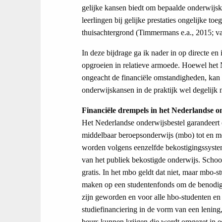
gelijke kansen biedt om bepaalde onderwijskw
leerlingen bij gelijke prestaties ongelijke t
thuisachtergrond (Timmermans e.a., 2015; va
In deze bijdrage ga ik nader in op directe e
opgroeien in relatieve armoede. Hoewel het N
ongeacht de financiële omstandigheden, kan 
onderwijskansen in de praktijk wel degelijk 
Financiële drempels in het Nederlandse o
Het Nederlandse onderwijsbestel garandeert e
middelbaar beroepsonderwijs (mbo) tot en met
worden volgens eenzelfde bekostigingssystem
van het publiek bekostigde onderwijs. School
gratis. In het mbo geldt dat niet, maar mb
maken op een studentenfonds om de benodigd
zijn geworden en voor alle hbo-studenten en 
studiefinanciering in de vorm van een leni
beurs kunnen krijgen die wordt omgezet in ee