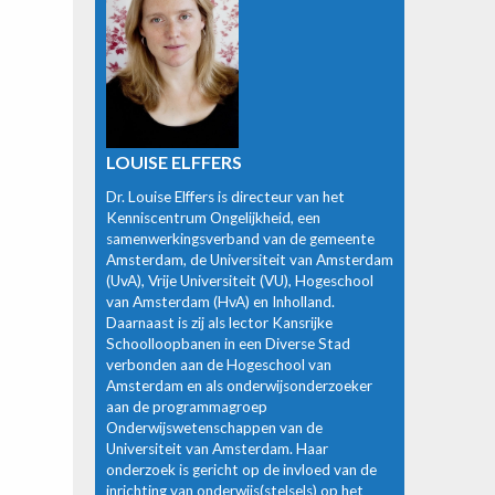
LOUISE ELFFERS
Dr. Louise Elffers is directeur van het
Kenniscentrum Ongelijkheid, een
samenwerkingsverband van de gemeente
Amsterdam, de Universiteit van Amsterdam
(UvA), Vrije Universiteit (VU), Hogeschool
van Amsterdam (HvA) en Inholland.
Daarnaast is zij als lector Kansrijke
Schoolloopbanen in een Diverse Stad
verbonden aan de Hogeschool van
Amsterdam en als onderwijsonderzoeker
aan de programmagroep
Onderwijswetenschappen van de
Universiteit van Amsterdam. Haar
onderzoek is gericht op de invloed van de
inrichting van onderwijs(stelsels) op het