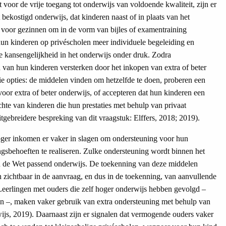
voor de vrije toegang tot onderwijs van voldoende kwaliteit, zijn er
 bekostigd onderwijs, dat kinderen naast of in plaats van het
 voor gezinnen om in de vorm van bijles of examentraining
hun kinderen op privéscholen meer individuele begeleiding en
 de kansengelijkheid in het onderwijs onder druk. Zodra
an hun kinderen versterken door het inkopen van extra of beter
e opties: de middelen vinden om hetzelfde te doen, proberen een
voor extra of beter onderwijs, of accepteren dat hun kinderen een
chte van kinderen die hun prestaties met behulp van privaat
tgebreidere bespreking van dit vraagstuk: Elffers, 2018; 2019).
oger inkomen er vaker in slagen om ondersteuning voor hun
ngsbehoeften te realiseren. Zulke ondersteuning wordt binnen het
an de Wet passend onderwijs. De toekenning van deze middelen
en zichtbaar in de aanvraag, en dus in de toekenning, van aanvullende
 Leerlingen met ouders die zelf hoger onderwijs hebben gevolgd –
n –, maken vaker gebruik van extra ondersteuning met behulp van
ijs, 2019). Daarnaast zijn er signalen dat vermogende ouders vaker