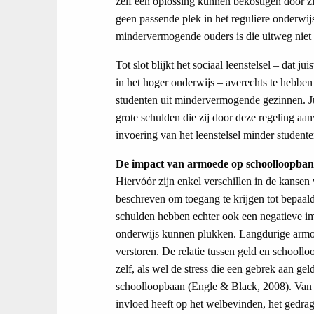
zelf een oplossing kunnen bekostigen door z
geen passende plek in het reguliere onderw
mindervermogende ouders is die uitweg niet 
Tot slot blijkt het sociaal leenstelsel – dat
in het hoger onderwijs – averechts te hebben
studenten uit mindervermogende gezinnen. Jui
grote schulden die zij door deze regeling a
invoering van het leenstelsel minder studen
De impact van armoede op schoolloopba
Hiervóór zijn enkel verschillen in de kanse
beschreven om toegang te krijgen tot bepaa
schulden hebben echter ook een negatieve i
onderwijs kunnen plukken. Langdurige armo
verstoren. De relatie tussen geld en schoollo
zelf, als wel de stress die een gebrek aan ge
schoolloopbaan (Engle & Black, 2008). Van o
invloed heeft op het welbevinden, het gedra