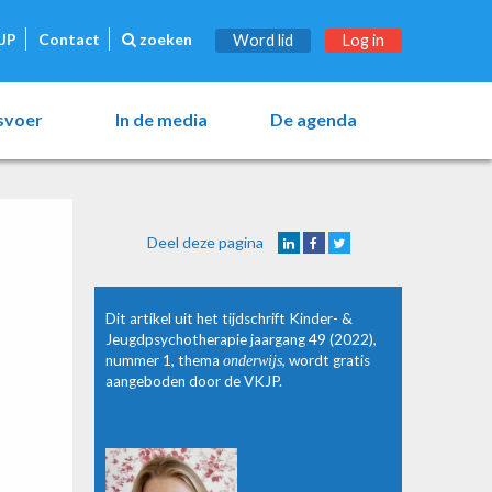
JP
Contact
zoeken
Word lid
Log in
esvoer
In de media
De agenda
Deel deze pagina
Dit artikel uit het tijdschrift Kinder- &
Jeugdpsychotherapie jaargang 49 (2022),
nummer 1, thema
onderwijs
, wordt gratis
aangeboden door de VKJP.