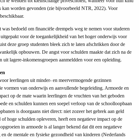
ich te wenden tot kleinschalige privéscholen, wanneer voor hun kind
ijs kan worden gevonden (zie bijvoorbeeld NTR, 2022). Voor
beschikbaar.
 juist was bedoeld om financiële drempels weg te nemen voor studeren
 uitgepakt voor de toegankelijkheid van het hoger onderwijs voor
st deze groep studenten bleek zich te laten afschrikken door de
anvankelijk opbouwen. De angst voor schulden maakte dat zich na de
ten uit lagere-inkomensgroepen aanmeldden voor een opleiding.
nen
n voor leerlingen uit minder- en meervermogende gezinnen
lde vormen van onderwijs en aanvullende begeleiding. Armoede en
mpact op de mate waarin leerlingen de vruchten van het geboden
ede en schulden kunnen een soepel verloop van de schoolloopbaan
opbanen is doorgaans niet direct: niet zozeer het gebrek aan geld
ld of hoge schulden opleveren, heeft een negatieve impact op de
pgroeien in armoede is al langer bekend dat dit een negatieve
g en de mentale en fysieke gezondheid van kinderen (Nederlands