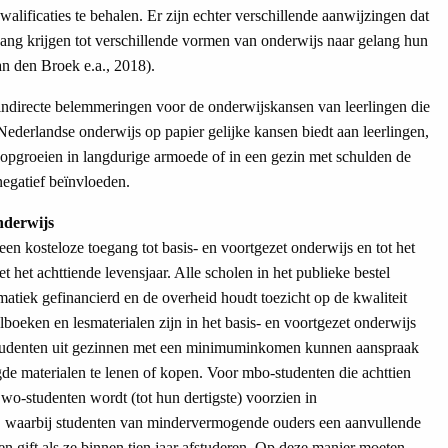
alificaties te behalen. Er zijn echter verschillende aanwijzingen dat
oegang krijgen tot verschillende vormen van onderwijs naar gelang hun
n den Broek e.a., 2018).
n indirecte belemmeringen voor de onderwijskansen van leerlingen die
ederlandse onderwijs op papier gelijke kansen biedt aan leerlingen,
opgroeien in langdurige armoede of in een gezin met schulden de
negatief beïnvloeden.
nderwijs
en kosteloze toegang tot basis- en voortgezet onderwijs en tot het
 het achttiende levensjaar. Alle scholen in het publieke bestel
atiek gefinancierd en de overheid houdt toezicht op de kwaliteit
boeken en lesmaterialen zijn in het basis- en voortgezet onderwijs
o-studenten uit gezinnen met een minimuminkomen kunnen aanspraak
e materialen te lenen of kopen. Voor mbo-studenten die achttien
wo-studenten wordt (tot hun dertigste) voorzien in
ng, waarbij studenten van mindervermogende ouders een aanvullende
n gift als ze binnen tien jaar afstuderen. Op deze manier moeten