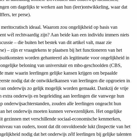
lingen om dagelijks te werken aan hun (leer)ontwikkeling, waar dat
ffers, ter perse).
t meritocratisch ideaal. Waarom zou ongelijkheid op basis van
alent wél rechtvaardig zijn? Aan beide kan een individu immers niets
ssie – die buiten het bestek van dit artikel valt, maar zie
se) – zijn er vraagtekens te plaatsen bij het functioneren van het
jsuitkomsten worden gehanteerd als legitimatie voor ongelijkheid in
 ongelijke beloning van universitair en mbo-geschoolden (CBS,
t de mate waarin leerlingen gelijke kansen krijgen om bepaalde
 eerste nodig dat de ontwikkelkansen van leerlingen die opgroeien in
an onderwijs zo gelijk mogelijk worden gemaakt. Dankzij de vrije
an extra onderwijs en begeleiding aan leerlingen die vanwege hun
op onderwijsachterstanden, zouden alle leerlingen ongeacht hun
van het onderwijs moeten kunnen verwezenlijken. Het ongelijke
it gezinnen met verschillende sociaal-economische kenmerken,
niveau van ouders, toont dat dit onvoldoende lukt (Inspectie van het
lijkheid nodig dat het onderwijs zélf leerlingen bij gelijke talenten