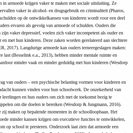
n in armoede krijgen vaker te maken met sociale uitsluiting. Ze
ervallen vaker in alcohol- en drugsgebruik en criminaliteit (Pharos,
schulden op de ontwikkelkansen van kinderen wordt voor een deel
ouders ervaren als gevolg van armoede of schulden. Ouders die
zijn vaker depressief, voelen zich vaker incompetent als ouder en
r en met hun kinderen. Deze zaken worden gerelateerd aan slechtere
SER, 2017). Langdurige armoede kan ouders terneergeslagen maken:
re last (Besselink e.a., 2013), hebben minder mentale ruimte en
daardoor minder vaak en minder geduldig met hun kinderen (Wesdorp
drag van ouders – een psychische belasting vormen voor kinderen en
 aandacht kunnen vinden voor hun schoolwerk. De onzekerheid van
r leerlingen en hun ouders om zich met de toekomst bezig te
 stippelen om die doelen te bereiken (Wesdorp & Jungmann, 2016).
die zij maken op bepalende momenten in de schoolloopbaan. Het
oede minder kansen krijgen om executieve functies te ontwikkelen,
 om op school te presteren. Onderzoek laat zien dat armoede een