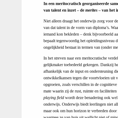
In een meritocratisch georganiseerde sam
van talent en inzet – de
merites
– van het i
Niet alleen draagt het onderwijs zorg voor de
van dat talent in de vorm van diploma’s. Waa
iemand kon bekleden – denk bijvoorbeeld aa
bepaalt tegenwoordig het opleidingsniveau de
ongelijkheid bestaat in termen van (onder me
In het streven naar een meritocratische verde
gelijkmaker toebedeeld gekregen. Dankzij het
afhankelijk van de input en ondersteuning di
ontwikkelkansen tegen die voortvloeien uit 
opgroeien, zoals verschillen in de cognitieve 
mate waarin zij de rust, ruimte en faciliteit
playing field
wordt deze benadering ook wel 
onderwijs. Onderwijs biedt leerlingen niet a
maar ook om hun horizon te verbreden door z
waarmee ze van huis uit wellicht niet of min