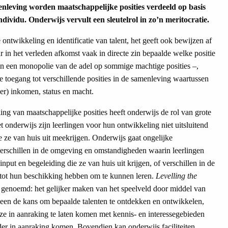
enleving worden maatschappelijke posities verdeeld op basis
ndividu. Onderwijs vervult een sleutelrol in zo’n meritocratie.
 ontwikkeling en identificatie van talent, het geeft ook bewijzen af
r in het verleden afkomst vaak in directe zin bepaalde welke positie
n een monopolie van de adel op sommige machtige posities –,
 toegang tot verschillende posities in de samenleving waartussen
er) inkomen, status en macht.
ling van maatschappelijke posities heeft onderwijs de rol van grote
 onderwijs zijn leerlingen voor hun ontwikkeling niet uitsluitend
e ze van huis uit meekrijgen. Onderwijs gaat ongelijke
verschillen in de omgeving en omstandigheden waarin leerlingen
input en begeleiding die ze van huis uit krijgen, of verschillen in de
en tot hun beschikking hebben om te kunnen leren.
Levelling the
genoemd: het gelijker maken van het speelveld door middel van
lleen de kans om bepaalde talenten te ontdekken en ontwikkelen,
e in aanraking te laten komen met kennis- en interessegebieden
der in aanraking komen. Bovendien kan onderwijs faciliteiten,