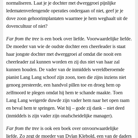
normaliseren. Laat je je dochter met dwerggroei pijnlijke
ledematenverlengende operaties ondergaan of niet, geef je je
dove zoon gehoorimplantaten waarmee je hem weghaalt uit de
dovencultuur of niet?
Far from the tree
is een boek over liefde. Voorwaardelijke liefde.
De moeder van wie de oudste dochter een cheerleader is staat
haar jongste dochter met dwerggroei af omdat die nooit een
cheerleader zal kunnen worden en zij dus niet van haar zal
kunnen houden. De vader van de inmiddels wereldberoemde
pianist Lang Lang schoof zijn zoon, toen die zijns inziens niet
genoeg presteerde, een handvol pillen toe en droeg hem op
zelfmoord te plegen omdat hij hem te schande maakte. Toen
Lang Lang weigerde duwde zijn vader hem naar het open raam
en beval hem te springen. Wat hij – gode zij dank – niet deed
(inmiddels is zijn vader zijn onafscheidelijke manager).
Far from the tree
is ook een boek over onvoorwaardelijke
liefde. Zo zegt de moeder van Dylan Klebold, een van de daders