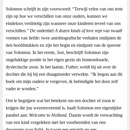
Solomon schrijft in zijn voorwoord: “Terwijl velen van ons trots
zijn op hoe we verschillen van onze ouders, kunnen we
eindeloos verdrietig zijn wanneer onze kinderen teveel van ons
verschillen.” De ondertitel
A dozen kinds of love
rept van twaalf
vormen van liefde: twee autobiografische verhalen omlijsten de
tien hoofdstukken en zijn het begin en eindpunt van de queeste
van Solomon. In het eerste,
Son,
beschrijft Solomon zijn
ongelukkige positie in het eigen gezin als homoseksuele,
dyslectische zoon. In het laatste,
Father,
weidt hij uit over de
dochter die hij bij een draagmoeder verwekte. “Ik begon aan dit
boek om mijn ouders te vergeven, ik beëindigde het door zelf
vader te worden.”
Om te begrijpen wat het betekent om een dochter of zoon te
krijgen die jou wezensvreemd is, haalt Solomon een eigentijdse
parabel aan:
Welcome to Holland
. Daarin wordt de verwachting
van een kind vergeleken met het voorbereiden van een
droomreis naar Italië. Je koopt een reisgids en een