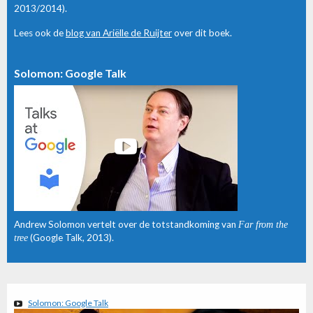
2013/2014).
Lees ook de
blog van Ariëlle de Ruijter
over dit boek.
Solomon: Google Talk
Andrew Solomon vertelt over de totstandkoming van
Far from the
tree
(Google Talk, 2013).
Solomon: Google Talk