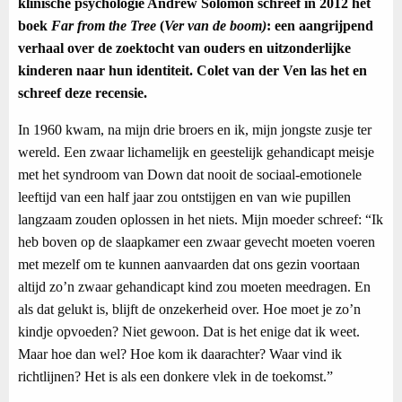
klinische psychologie Andrew Solomon schreef in 2012 het
boek
Far from the Tree
(
Ver van de boom)
: een aangrijpend
verhaal over de zoektocht van ouders en uitzonderlijke
kinderen naar hun identiteit. Colet van der Ven las het en
schreef deze recensie.
In 1960 kwam, na mijn drie broers en ik, mijn jongste zusje ter
wereld. Een zwaar lichamelijk en geestelijk gehandicapt meisje
met het syndroom van Down dat nooit de sociaal-emotionele
leeftijd van een half jaar zou ontstijgen en van wie pupillen
langzaam zouden oplossen in het niets. Mijn moeder schreef: “Ik
heb boven op de slaapkamer een zwaar gevecht moeten voeren
met mezelf om te kunnen aanvaarden dat ons gezin voortaan
altijd zo’n zwaar gehandicapt kind zou moeten meedragen. En
als dat gelukt is, blijft de onzekerheid over. Hoe moet je zo’n
kindje opvoeden? Niet gewoon. Dat is het enige dat ik weet.
Maar hoe dan wel? Hoe kom ik daarachter? Waar vind ik
richtlijnen? Het is als een donkere vlek in de toekomst.”