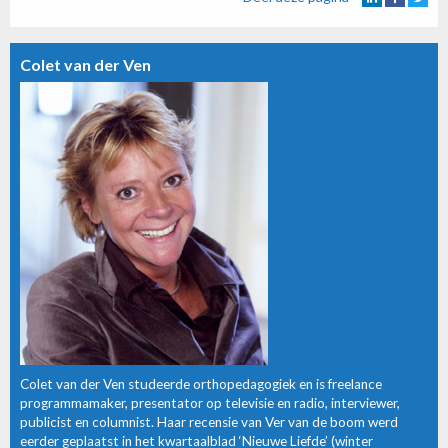
Colet van der Ven
Colet van der Ven studeerde orthopedagogiek en is freelance
programmamaker, presentator op televisie en radio, interviewer,
publicist en columnist. Haar recensie van Ver van de boom werd
eerder geplaatst in het kwartaalblad ‘Nieuwe Liefde’ (winter