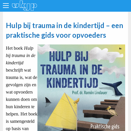
Hulp bij trauma in de kindertijd – een
praktische gids voor opvoeders
Het boek
Hulp
bij trauma in de
kindertijd
beschrijft wat
trauma is, wat de
gevolgen zijn en
wat opvoeders
kunnen doen om
hun kinderen te
helpen. Het boek
is samengesteld
op basis van