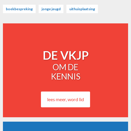
boekbespreking
jonge jeugd
uithuisplaatsing
DE VKJP
OM DE
KENNIS
lees meer, word lid