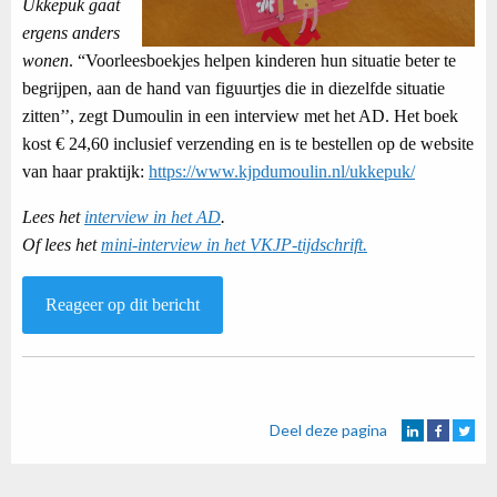
Ukkepuk gaat
ergens anders
wonen
. “Voorleesboekjes helpen kinderen hun situatie beter te
begrijpen, aan de hand van figuurtjes die in diezelfde situatie
zitten’’, zegt Dumoulin in een interview met het AD. Het boek
kost € 24,60 inclusief verzending en is te bestellen op de website
van haar praktijk:
https://www.kjpdumoulin.nl/ukkepuk/
Lees het
interview in het AD
.
Of lees het
mini-interview in het VKJP-tijdschrift.
Reageer op dit bericht
Deel deze pagina