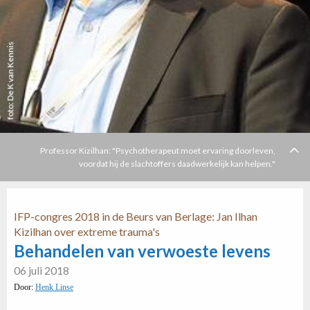
foto: De K van Kennis
Professor Kizilhan: "Psychotherapeut moet ervaring doorleven,
voordat hij de slachtoffers daadwerkelijk kan helpen."
IFP-congres 2018 in de Beurs van Berlage: Jan Ilhan
Kizilhan over extreme trauma's
Behandelen van verwoeste levens
06 juli 2018
Door:
Henk Linse