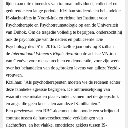
lijden aan drie dimensies van trauma: individueel, collectief en
gedurende een lange periode. Kizilhan studeerde en behandelde
IS-slachtoffers in Noord-Irak en richtte het Instituut voor
Psychotherapie en Psychotraumatologie op aan de Universiteit
van Duhok. Om de tragedie volledig te begrijpen, onderzocht hij
ook de psychologie van de daders en publiceerde 'Die
Psychology des IS' in 2016. Datzelfde jaar ontving Kizilhan
de
International Women's Rights Award
op de achtste VN-top
van Genève voor mensenrechten en democratie, voor zijn werk
over het behandelen van de gebroken levens van talloze Yezidi-
vrouwen.
Kizilhan: "Als psychotherapeuten moeten we de redenen achter
deze fanatieke agressie begrijpen. De ontmenselijking van
waaruit deze misdaden plaatsvinden, samen met de groepsdruk
en angst die geen keus laten aan deze IS-militanten."
Een
preview
van een BBC-documentaire toonde een schrijnend
contrast tussen de hartverscheurende verklaringen van
slachtoffers, en het vlakke, emotieloze geklets tussen IS-