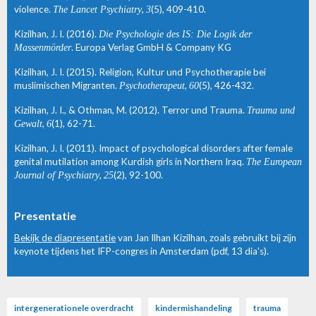
violence.
The Lancet Psychiatry
,
3
(5), 409-410.
Kizilhan, J. I. (2016).
Die Psychologie des IS: Die Logik der
Massenmörder
. Europa Verlag GmbH & Company KG
Kizilhan, J. I. (2015). Religion, Kultur und Psychotherapie bei
muslimischen Migranten.
Psychotherapeut
,
60
(5), 426-432.
Kizilhan, J. I., & Othman, M. (2012). Terror und Trauma.
Trauma und
Gewalt
,
6
(1), 62-71.
Kizilhan, J. I. (2011). Impact of psychological disorders after female
genital mutilation among Kurdish girls in Northern Iraq.
The European
Journal of Psychiatry
,
25
(2), 92-100.
Presentatie
Bekijk de diapresentatie
van Jan Ilhan Kizilhan, zoals gebruikt bij zijn
keynote tijdens het IFP-congres in Amsterdam (pdf, 13 dia's).
intergenerationele overdracht
kindermishandeling
trauma