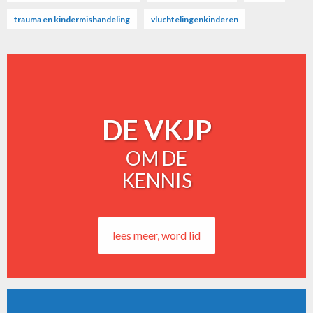
trauma en kindermishandeling
vluchtelingenkinderen
DE VKJP
OM DE
KENNIS
lees meer, word lid