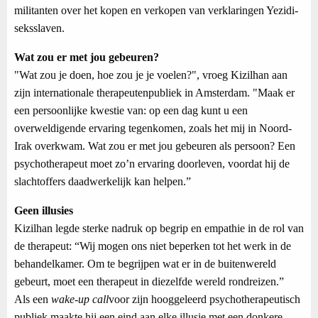
militanten over het kopen en verkopen van verklaringen Yezidi-
seksslaven.
Wat zou er met jou gebeuren?
"Wat zou je doen, hoe zou je je voelen?", vroeg Kizilhan aan
zijn internationale therapeutenpubliek in Amsterdam. "Maak er
een persoonlijke kwestie van: op een dag kunt u een
overweldigende ervaring tegenkomen, zoals het mij in Noord-
Irak overkwam. Wat zou er met jou gebeuren als persoon? Een
psychotherapeut moet zo’n ervaring doorleven, voordat hij de
slachtoffers daadwerkelijk kan helpen.”
Geen illusies
Kizilhan legde sterke nadruk op begrip en empathie in de rol van
de therapeut: “Wij mogen ons niet beperken tot het werk in de
behandelkamer. Om te begrijpen wat er in de buitenwereld
gebeurt, moet een therapeut in diezelfde wereld rondreizen.”
Als een
wake-up call
voor zijn hooggeleerd psychotherapeutisch
publiek maakte hij een eind aan elke illusie met een donkere