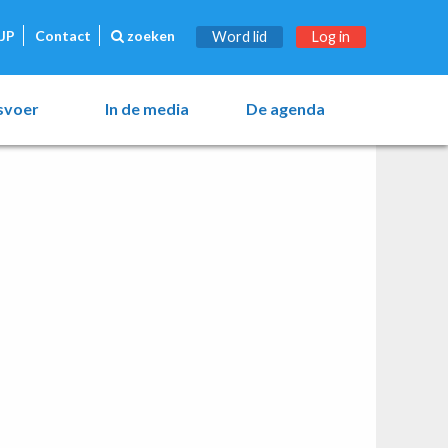
JP
Contact
zoeken
Word lid
Log in
esvoer
In de media
De agenda