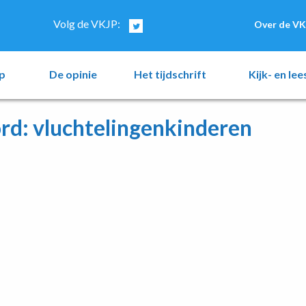
Volg de VKJP:
Over de VK
p
De opinie
Het tijdschrift
Kijk- en le
d: vluchtelingenkinderen